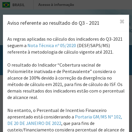
Acesso à informação
BRASIL
✖
Aviso referente ao resultado do Q3 - 2021
As regras aplicadas no cálculo dos indicadores do Q3-2021
seguem a
Nota Técnica nº 05/2020
(DESF/SAPS/MS)
SISAB
referente à metodologia de cálculo vigente até 2021.
O resultado do Indicador “Cobertura vacinal de
Alternar
Poliomielite inativada e de Pentavalente” considera o
navegação
alcance de 100% devido à correção da divergência no
Relatório de Indicadores 2018-
método de cálculo em 2021, para fins de cálculo do ISF. Os
2021(descontinuado)
demais resultados dos indicadores estão com o percentual
de alcance real.
Acompanhe os indicadores de seu município por quadrimestre
Notas Técnica
Documento Orientador
No entanto, o Percentual de Incentivo Financeiro
Guia Preenchimento (PEC)
Guia Preenchimento (CDS)
apresentado está considerando a
Portaria GM/MS Nº 102,
Guia Implementação (Thrift)
DE 20 DE JANEIRO DE 2022
, que para fins de
custeio/financiamento considera percentual de alcance de