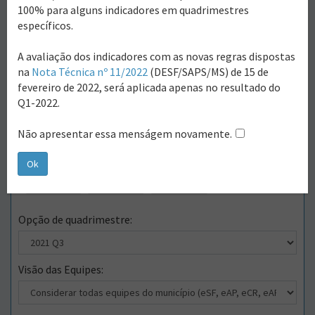
Filtros para consulta:
100% para alguns indicadores em quadrimestres
específicos.
Indicador:
A avaliação dos indicadores com as novas regras dispostas
na
Nota Técnica nº 11/2022
(DESF/SAPS/MS) de 15 de
Nível de visualização:
fevereiro de 2022, será aplicada apenas no resultado do
Q1-2022.
Não apresentar essa menságem novamente.
Como deseja visualizar?
Ok
Ver em tela
Download
Limpar Filtros
Opção de quadrimestre:
Visão das Equipes: